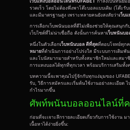
เว็บแทงบอลออนไลน์ฟรีUFABET
กำลังเป็นที่นิย
รวดเร็ว โดยไม่ต้องพึ่งพาโต๊ะบอลแบบเดิม (โต๊ะรับแ
และมีมาตรฐานสูง เพราะหลายคนยังสงสัยว่า
เว็บ
การเลือกเว็บพนันบอลที่ดีไม่เพียงช่วยให้คุณสนุก
เว็บไซต์ที่ไม่น่าเชื่อถือ ดังนั้นการค้นหา
เว็บพนันบอล
หนึ่งในตัวเลือก
เว็บพนันบอล ดีที่สุด
ที่ตอบโจทย์ทุก
หมาย
ที่ดำเนินการอย่างโปร่งใส มีระบบการเดิมพัน
และโบนัสมากมายสำหรับทั้งสมาชิกใหม่และสมาชิ
การแทงบอลได้ทุกที่ทุกเวลา พร้อมบริการเสริมทั้ง
บทความนี้จะพาคุณไปรู้จักกับทุกแง่มุมของ UFABET 
รับ, วิธีการสมัครและเริ่มต้นใช้งานอย่างละเอียด
กำไรมากขึ้น
ศัพท์พนันบอลออนไลน์ที่คว
ก่อนที่จะเจาะลึกรายละเอียดเกี่ยวกับการใช้งาน ม
เนื้อหาได้ง่ายยิ่งขึ้น: