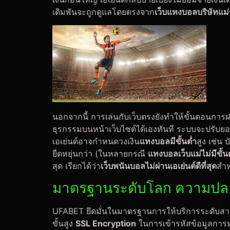
เดิมพันจะถูกดูแลโดยตรงจาก
เว็บแทงบอลบริษัทแม่
นอกจากนี้ การเล่นกับเว็บตรงยังทำให้ขั้นตอนการฝ
ธุรกรรมบนหน้าเว็บไซต์ได้เองทันที ระบบจะปรับยอดใ
เอเย่นต์อาจกำหนดวงเงิน
แทงบอลมีขั้นต่ำ
สูง เช่น
ยืดหยุ่นกว่า (ในหลายกรณี
แทงบอลเว็บแม่ไม่มีขั้น
สุด เรียกได้ว่า
เว็บพนันบอลไม่ผ่านเอเย่นต์ดีที่สุด
สำห
มาตรฐานระดับโลก ความปลอด
UFABET ยึดมั่นในมาตรฐานการให้บริการระดับสา
ขั้นสูง
SSL Encryption
ในการเข้ารหัสข้อมูลการทำ