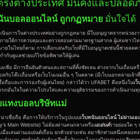
ตรงต่างประเทศ มั่นคงและปลอดภ
พนันบอลออนไลน์ ถูกกฏหมาย
มั่นใจได้
ดำเนินการในต่างประเทศอย่างถูกกฎหมาย มีใบอนุญาตจากหน่วยงานท
ยู่ภายใต้การควบคุมและตรวจสอบตามมาตรฐานสากล ผู้เล่นชาวไ
มายในไทยก็ตาม การเลือกเล่นกับเว็บที่มีใบอนุญาตเช่นนี้ช่วยลดคว
ำกับดูแลช่วยแก้ไขข้อพิพาทให้ผู้เล่น
เชีย มีการยืนยันตัวตนและสถานที่ตั้งชัดเจน ต่างจากเว็บเถื่อนหรือ
ลกับโต๊ะเถื่อนหรือเว็บโนเนมอื่น ๆ ในตลาด (มีเว็บนอกหลายเจ้าที
่อถือและการรองรับผู้เล่นไทย) กล่าวได้ว่า UFABET คือหนึ่งใน
เว
สามารถมั่นใจในความโปร่งใสและความยุติธรรมของการดำเนินงานทุ
็บแทงบอลบริษัทแม่
่าเชื่อถือ คือการให้บริการในรูปแบบ
เว็บพนันออนไลน์ ไม่ผ่านเอเย
y’s Main Website) ไม่ต้องผ่านคนกลางหรือ
เอเย่นต์
รายย่อยใด ๆ 
ขึ้นเมื่อเล่นผ่านเอเย่นต์เถื่อน ยกตัวอย่างเช่น สมาชิกท่านหนึ่งเค
เต็มจำนวน สุดท้ายผู้เล่นต้องเสียทั้งเงินและโอกาสไปอย่างน่าเสียด