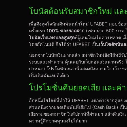
โบนัสต้อนรับสมาชิกใหม่ แล
เพื่อดึงดูดใจนักเดิมพันหน้าใหม่ UFABET มอบข้อเสน
ครั้งแรก
100% ของยอดฝาก
(เช่น ฝาก 500 บาท ได
โบนัสเว็บแทงบอลสูงสุด
ที่ผู้เล่นใหม่ไม่ควรพลาด 
โดยอัตโนมัติ ถือได้ว่า UFABET เป็น
เว็บไซต์พนัน
นอกจากโบนัสเงินฝากแล้ว สมาชิกใหม่ยังมีสิทธิรับ
ระบบและทำความคุ้นเคยกับเว็บก่อนลงสนามจริง โด
กำหนด) โปรโมชั่นเหล่านี้แสดงถึงความใจกว้างของ UFA
เริ่มเดิมพันเลยทีเดียว
โปรโมชั่นคืนยอดเสีย และค่า
อีกหนึ่งไฮไลต์ที่ทำให้ UFABET แตกต่างจากคู่แข่
ส่วนหนึ่งจากยอดเดิมพันที่เสียไป (Cash Back) เป็
เสียรวมของสมาชิกในสัปดาห์ที่ผ่านมา แล้วคืนเงิน 5
ความรู้สึกขาดทุนลงไปได้มาก