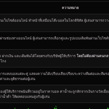
ความหมาย
เว็บไซต์ออนไลน์ ทำหน้าที่เสมือนโต๊ะบอลในโลกดิจิทัล ผู้เล่นสามารถว
่านช่องทางออนไลน์ ผู้เล่นสามารถเลือกคู่และรูปแบบเดิมพันผ่านเว็บไ
คร ฝากเงิน และเดิมพันได้โดยตรงกับบริษัทผู้ให้บริการ
โดยไม่ต้องผ่านคนกลา
กโกง
การแทงบอลแต่ละคู่ แสดงความได้เปรียบเสียเปรียบระหว่างทีมต่อและทีมร
ค่าและยุติธรรมต่อผู้เล่น
ผู้ให้บริการพนันที่รวมอยู่ในราคาบอล ค่าน้ำจะถูกหักจากเงินรางวัลเมื่อเดิ
ค่าน้ำต่ำ ให้ผลตอบแทนสูงกับผู้เล่น