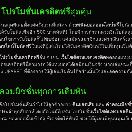
ะ
โปรโมชั่นเครดิตฟรี
สุดคุ้ม
อสุดพิเศษตั้งแต่ครั้งแรกที่สมัคร ด้วย
พนันบอลออนไลน์ฟรี
โบนัสต
้รับโบนัสเพิ่มอีก 500 บาททันที) โดยมีการกำหนดวงเงินโบนัสสูงสุดไ
เงื่อนไขการรับโบนัสก็ไม่ซับซ้อน แค่สมัครสมาชิกและฝากเงินครั้ง
ออนไลน์โบนัสฟรี
ในแง่ที่ผู้เล่นใหม่ได้รับเครดิตเงินฟรีไปเพิ่มทุนเริ
โปรโมชั่นเครดิตฟรี
อื่น ๆ เช่น
เว็บไซต์ตรงแจกเครดิต
ทดลองแทงบอล
ยเครดิตฟรีนี้สามารถใช้แทงบอลได้เสมือนเงินจริง หากเล่นชนะก็
BET ที่ต้องการให้ผู้เล่นเริ่มต้นได้อย่างมั่นใจและลดความกังวลเรื่อ
คอมมิชชั่นทุกการเดิมพัน
งคือโปรโมชั่นคืนกำไรให้ลูกค้าอย่าง
คืนยอดเสีย
และ
ค่าคอมมิชชั่
นประจำทุกสัปดาห์โดยอัตโนมัติ เช่น โปรโมชั่น
เว็บไซต์แทงบอลคืน
% ของยอดนั้นเข้าบัญชีเครดิตให้ทันที ช่วยให้ผู้เล่นมีทุนหมุนเวีย