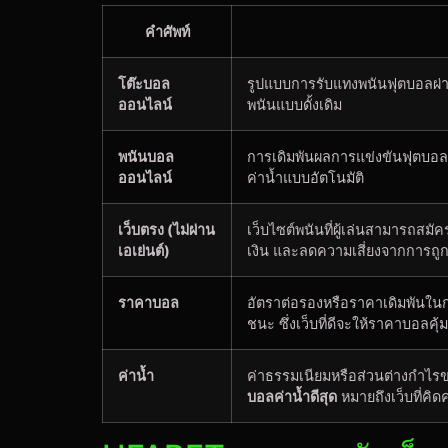
คำศัพท์
โต๊ะบอล
รูปแบบการรับแทงพนันฟุตบอลผ่าน
ออนไลน์
พนันแบบดั้งเดิม
พนันบอล
การเดิมพันผลการแข่งขันฟุตบอลผ
ออนไลน์
ค่าน้ำแบบอัตโนมัติ
เว็บตรง (ไม่ผ่าน
เว็บไซต์พนันที่ผู้เล่นสามารถสมั
เอเย่นต์)
เงิน และลดความเสี่ยงจากการถู
ราคาบอล
อัตราต่อรองหรือราคาเดิมพันใน
ชนะ ซึ่งเว็บที่ดีจะให้ราคาบอลคุ้ม
ค่าน้ำ
ค่าธรรมเนียมหรือส่วนต่างกำไรของ
บอลค่าน้ำดีสุด
หมายถึงเว็บที่คิด