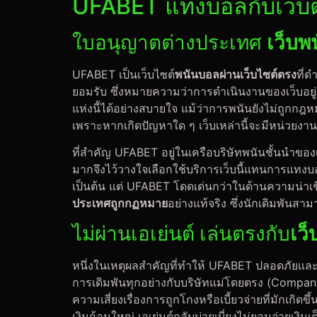
UFABET แทงบอลกับเว็บ
ใบอนุญาตต่างประเทศ
เว็บ
UFABET เป็นเว็บไซต์
พนันบอลผ่านเว็บไซต์ตรง
ที่
ยอมรับ ซึ่งหมายความว่าการดำเนินงานของเว็บอ
แห่งนี้ได้อย่างสบายใจ แม้ว่าการพนันยังไม่ถูกกฎห
เพราะหากเกิดปัญหาใด ๆ เว็บเหล่านี้จะมีหน่วยงานก
ที่สำคัญ UFABET อยู่ในเครือบริษัทพนันชั้นนำของเอ
มากจึงไว้วางใจเลือกใช้บริการเว็บนี้แทนการแทงบอ
เป็นต้น แต่ UFABET โดดเด่นกว่าในด้านความน่าเชื
ประเทศถูกกฏหมาย
อย่างแท้จริง ซึ่งนักเดิมพัน
ไม่ผ่านเอเย่นต์ เล่นตรงกับ
เว
หนึ่งในเหตุผลสำคัญที่ทำให้ UFABET ปลอดภัยและน
การเดิมพันทุกอย่างกับบริษัทแม่โดยตรง (Compan
ความเสี่ยงเรื่องการถูกโกงหรือเบี้ยวจ่ายที่มักเกิด
เงินก้อนใหญ่ เอเย่นต์กลับบ่ายเบี่ยงไม่ยอมจ่ายเงิน