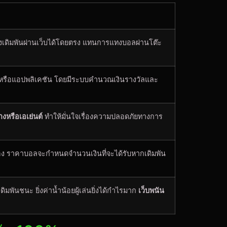
างเดิมพันผ่านเว็บได้โดยตรง แทนการแทงบอลผ่านโต๊ะ
ซต์หรือแอปพลิเคชัน โดยมีระบบคำนวณเงินรางวัลและ
งหรือเอเย่นต์
ทำให้มั่นใจเรื่องความปลอดภัยทางการ
อง ราคาบอลจะกำหนดจำนวนเงินที่จะได้รับหากเดิมพัน
มพันชนะ ยิ่งค่าน้ำน้อยผู้เล่นยิ่งได้กำไรมาก
เว็บพนัน