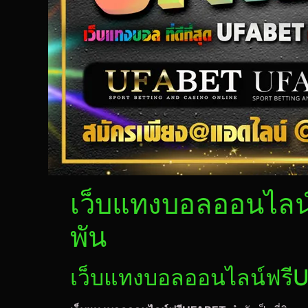
เว็บแทงบอลออนไลน์
พัน
เว็บแทงบอลออนไลน์ฟรีUF