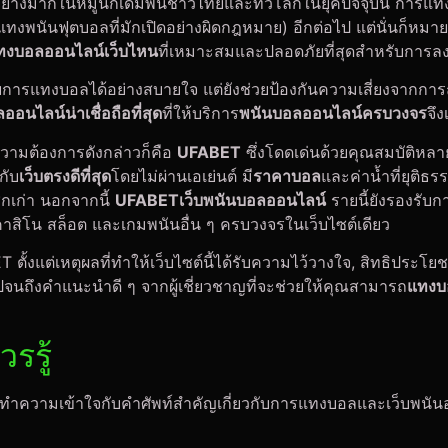
มอย่างมากในหมู่นักเดิมพันชาวไทยและทั่วโลกในยุคปัจจุบัน การ
ทงพนันฟุตบอลที่มักเปิดอย่างผิดกฎหมาย) อีกต่อไป แต่นั่นก็หมายความ
แทงบอลออนไลน์เว็บไหน
ที่เหมาะสมและปลอดภัยที่สุดสำหรับการ
กับการแทงบอลได้อย่างสบายใจ แต่ยังช่วยป้องกันความเสี่ยงจากการ
ออนไลน์น่าเชื่อถือที่สุด
ที่ให้บริการ
พนันบอลออนไลน์ครบวงจร
จึ
ความต้องการดังกล่าวก็คือ
UFABET
ซึ่งโดดเด่นด้วยคุณสมบัติหลา
กับ
เว็บตรงดีที่สุด
โดยไม่ผ่านเอเย่นต์ มี
ราคาบอล
และค่าน้ำที่ยุติธ
กเก่า นอกจากนี้
UFABETเว็บพนันบอลออนไลน์
รายนี้ยังรองรับกา
คาสิโน สล็อต และเกมพนันอื่น ๆ ครบวงจรในเว็บไซต์เดียว
ตั้งแต่เหตุผลที่ทำให้เว็บไซต์นี้ได้รับความไว้วางใจ, สิทธิประโย
 ไปจนถึงคำแนะนำดี ๆ จากผู้เชี่ยวชาญที่จะช่วยให้คุณสามารถ
แทงบ
รรู้
าทำความเข้าใจกับคำศัพท์สำคัญเกี่ยวกับการแทงบอลและเว็บพนันออน