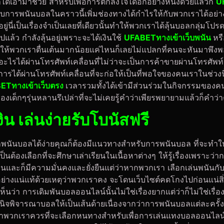
าได้เอามาช่วย สำหรับเพื่อการตกลงใจได้อีกอย่างหนึ่งด้วยแล้วก็
U
การพนันบอลในคราวนี้เพิ่มช่องทางได้กำไรให้กับพวกเราได้อย่าง
่นี่เป็นเรื่องจำเป็นเลยที่เดียวนั้นทำให้พวกเราได้ลุ้นบอลกลุ่มโป
แล้ว กำลังลุ้นอยู่เพราะจะได้เงินใช้
UFABETทางเข้าเว็บพนัน
หร
อให้พวกเราตื่นเต้นมากน้อยแค่ไหนก็เลยไม่แปลกที่คนจะหันมาพึ
ด้ผ่านโทรศัพท์เคลื่อนที่ไม่ว่าจะเป็นการค้าขายผ่านโทรศัพท์เคลื
การได้ผ่านโทรศัพท์เคลื่อนที่จะก่อให้เป็นที่พอใจของคนเราในช่วง
ETทางเข้าเว็บตรง
เวลารวมทั้งได้เข้ามีส่วนร่วมในกิจกรรมของค
งเด็กๆรุ่นหลานรึเปล่าที่จะไม่เคยรู้คำว่าเพียรพยายามแล้วก็คำ
งิน
เล่นง่ายรับโบนัสฟรี
พนันบอลได้ง่ายคุณก็ต้องมีแนวทางสำหรับการพนันบอล ที่จะทำให้
นต้องเลือกที่จะศึกษาเล่าเรียนในเนื้อหาต่างๆ ให้รู้เรื่องเพราะ
นและก็มีความมั่นคงและยั่งยืนแต่ว่าหากพวกเรา เลือกเล่นพนันกับเ
ย่างแน่แท้ด้วยเหตุว่าพวกเราคง จะโดนเว็บไซต์คดโกงไปก่อนแน่สิ่ง
ว่า การเดิมพันบอลออนไลน์นั้นไม่ใช่เรื่องยากแต่ว่าก็ไม่ใช่เรื่อง
ินิจพิจารณาบอลให้เป็นเส้นด้ายเนื่องจากว่าการพนันบอลแต่ละครั้ง
ว่าพวกเราควรที่จะเลือกหนทางสำหรับเพื่อการเล่นแทงบอลออนไลน