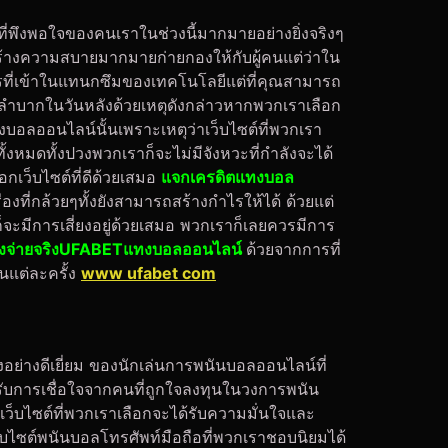
ที่พึงพอใจของคนเราในช่วงนี้มากมายอย่างยิ่งจริงๆ
สร้างความสบายมากมายก่ายกองให้กับผู้คนแต่ว่าใน
ารที่เข้าในแทนกซึมของเทคโนโลยีแต่ที่คุณสามารถ
งลำบากในวันหลังด้วยเหตุดังกล่าวหากพวกเราเลือก
แทงบอลออนไลน์นั้นเพราะเหตุว่าเว็บไซต์ที่พวกเรา
งหมดทั้งปวงพวกเราก็จะไม่มีจังหวะที่กำลังจะได้
กเว็บไซต์ที่ดีด้วยเสมอ
แจกเครดิตแทงบอล
่องที่กล้วยๆทั้งยังสามารถสร้างกำไรให้ได้ ด้วยแต่
็จะมีการเสี่ยงอยู่ด้วยเสมอ พวกเราก็เลยควรมีการ
ิงจ่ายจริงUFABETแทงบอลออนไลน์
ด้วยจากการที่
ในแต่ละครั้ง
www ufabet com
เสียงอย่างดีเยี่ยม ของนักเล่นการพนันบอลออนไลน์ที่
้รับการเชื่อใจจากคนที่ถูกใจลงทุนในวงการพนัน
บไซต์ที่พวกเราเลือกจะได้รับความมั่นใจและ
ว็บไซต์พนันบอลโทรศัพท์มือถือที่พวกเราชอบนิยมได้