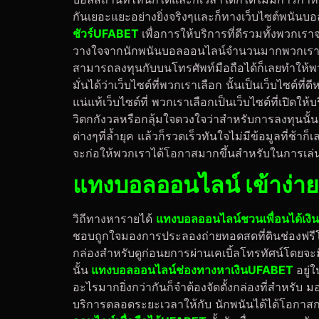
กันเยอะแยะอย่างยิ่งจริงๆและก็ทางเว็บไซต์พนันบอล
ชัวร์UFABET
เพื่อการให้บริการที่ดีรวมทั้งพวกเรา
วางใจจากนักพนันบอลออนไลน์จำนวนมากพวกเรา ก็เลยม
สามารถลงทุนกับบนโทรศัพท์มือถือได้ก็เลยทำให้พว
มั่นได้ว่าเว็บไซต์ที่พวกเราเลือก นั้นเป็นเว็บไซต์
แน่แท้เว็บไซต์ที่ พวกเราเลือกเป็นเว็บไซต์ที่เป
วิตกกังวลหรือกลุ้มใจดวงใจว่าสำหรับการลงทุนนั้นจ
ต่างๆที่ล้ำยุค แล้วก็รวดเร็วทันใจไม่มีข้อมูลที่ช้
จะก่อให้พวกเราได้โอกาสมากขึ้นสำหรับในการเ
แทงบอลออนไลน์ เข้าง่า
วิถีทางหารายได้
แทงบอลออนไลน์ชวนเพื่อนได้เ
ชอบถูกใจมองการประลองถ่ายทอดสดที่ดินช่องฟรีโท
กล่องสำหรับดูก่อนยการผ่านเคเบิ้ลโทรทัศน์โด
นั้น
แทงบอลออนไลน์ช่องทางหาเงินUFABET
อยู่
อะไรมากยิ่งกว่ากันก็จำต้องจัดตั้งกล่องที่สำหรั
บริการตลอดระยะเวลาให้กับ นักพนันได้ได้โอกาสก