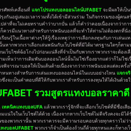
รศัพท์เคลื่อนที่
แจกโปรแทงบอลออนไลน์UFABET
จะมีผลให้เป็น
งกันอยู่เสมอเวลารวมทั้งได้เข้ามีส่วนร่วม ในกิจกรรมของผู้คน
ล่าที่จะไม่เคยทราบคำว่าบากบั่น แล้วก็คำว่าคอยเนื่องจากว่าก
ก็ควรมีแนวทางสำหรับการพนันบอลที่จะทำให้ท่านไม่ต้องตกที่นั่
เรียนรู้ในเนื้อหาต่างๆให้รู้เรื่องเหตุว่าการเลือกลงทุนกับการเล่น
้นหากพวกเราเลือกเล่นพนันกับเว็บไซต์ที่มิได้มาตรฐานใดๆก็ตามทั้
เว็บไซต์ฉ้อโกงไปก่อนแน่สิ่งที่จำเป็นกับพวกเราพวกเราจะต้องเลือ
มเห็นว่าการเดิมพันบอลออนไลน์นั้นไม่ใช่เรื่องยากแต่ว่าก็ไม่ใช่เรื
ินิจพิจารณาบอลให้เป็นเส้นด้ายเนื่องจากว่าการพนันบอลแต่ละครั้งก
เลือกหนทางสำหรับการเล่นแทงบอลออนไลน์ในแบบอย่างไหน
แจกจร
้วซึ่งจะเป็นคำตอบที่ดีให้กับพวกเราสำหรับการลงทุนให้ได้เงินด้วย
์UFABET
รวมสูตรแทงบอลราคาดี
น
เทคนิคแทงบอลUFA
แล้วพวกเรารู้จักที่จะเลือกเว็บไซต์ที่มีชื่อ
น่ใจในเว็บไซต์ได้ด้วย เนื่องจากหากเว็บไซต์ไม่ดีจริงคงจะมิได
ของพวกเรานั้น พวกเราควรจะมีความรอบคอบด้วยทุกคราวไม่ว่าเว็
แทงบอลUFABET
พวกเราก็จำเป็นต้องถ้วนถี่ด้วยทุกหนและก็ทางเ