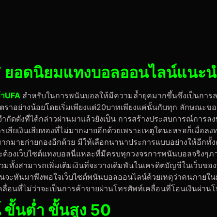
T
ยอดนิยมแทงบอลออนไลน์แนะน
ข้าUFA
สำหรับในการพนันบอลให้มีความล้ำยุคมากขึ้นซึ่งเป็นการล
นอัตราอย่างน้อยโดยเริ่มเพียงแต่20บาทเพียงแค่นั้นกับทุก ลักษณะ
็ข้อจำกัดดังที่ได้กล่าวผ่านมาแล้วยังเป็น การสร้างประสบการณ์การ
นการเสียเงินเสียทองที่ไม่มากมายอีกด้วยเพราะเหตุใดนะหรอก็เมื่อ
มากมายก่ายกองอีกด้วย มีให้เลือกนานาประการแบบอย่างให้อีกทั้ง
็จะต้องเว็บไซต์แทงบอลนี่แหละที่มีครบทุกวงจรการพนันบอลจริงๆภา
 รวมทั้งสามารถเพิ่มเติมเงินที่จะวางเดิมพันในเครดิตบัญชีในเว็บข
กที่คนจะหันมาพึงพอใจเว็บไซต์พนันบอลออนไลน์ด้วยเหตุว่าคนภายในย
นที่ไม่ว่าจะเป็นการค้าขายผ่านโทรศัพท์เคลื่อนที่โอนเงินผ่านโทรศ
้นต่ำ ขั้นสูง 50