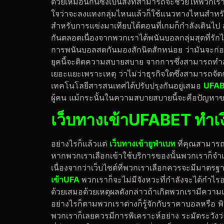
ด้วยเหมือนกันซึ่งเป็นสิ่งที่สามารถจะช่วยให้พวกเร
ใจว่าจะลงแทงกลุ่มไหนแล้วก็ใช้แนวทางไหนสำหรับ
สำหรับการแข่งมาเทียบได้ตอนที่เกมก็กำลังเดินไป อยู
กันตลอดเนื่องจากพวกเราได้พนันบอลกลุ่มสุดที่รักไป
การพนันบอลสดกันมองสักนิดสักหน่อย ว่ามันจะก่
ยุคนี้จะติดความสบายสบาย จากการซึ่งสามารถทำอะไรไ
เยอะแยะเพราะเหตุ ว่าไม่ว่าธุรกิจใดซึ่งสามารถจัด
เทคโนโลยีสารสนเทศได้ปรับปรุงกันอยู่เสมอ
UFAB
ผู้คน แม้กระนั้นในความสบายสบายนี้จะคือปัญหาขอ
เว็บทางเข้าUFABET ทำเ
อย่างไรก็แล้วแต่
เว็บทางเข้ายูฟ่าเบท
ที่คุณสามารถ
หากพวกเราเลือกเข้าใช้บริการของนั้นพวกเราก็จำเป็
เนื่องจากว่าเว็บไซต์ที่พวกเราเลือกควรจะมีมาตรฐา
เข้าUFA
พวกเราก็จะไม่มีจังหวะที่กำลังจะได้กำไรอ
ด้วยเสมอด้วยเหตุผลดังกล่าวถ้าเกิดพวกเรามีความเห็น
อย่างไรก็ตามพวกเราต่างก็รู้จักกับราคาบอลหรือ พ
พวกเราก็เลยควรมีการพิเคราะห์อย่าง ระมัดระวัง