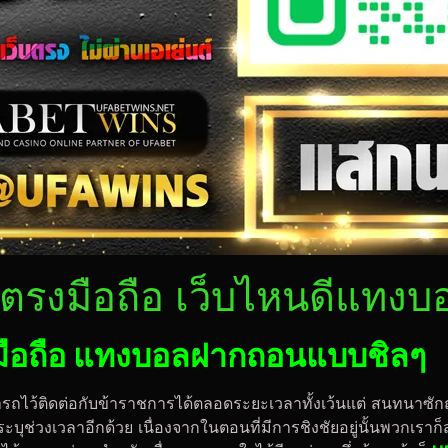
ตรงมือถือ เว็บไหนดีแทงบ
ือถือ
แทงบอลฝากถอนแบบชิลๆ
ามารถไว้ติดต่อกับข้าราชการได้ตลอดระยะเวลาทั้งเว้นแต่ สนทน
ะบุช่วงเวลาอีกด้วย เนื่องจากในตอนที่มีการชิงชัยอยู่นั้นพวกเรา