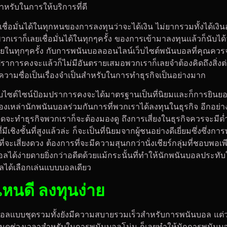
สำหรับในการให้บริการที่ดี
ื่อมั่นได้ในทุกหนของการลงทุนว่าจะได้เงิน ไม่ยากรวมทั้งได้เงินอย่
ก็เลยเชื่อมั่นได้ในทุกๆครั้ง ของการเข้ามาลงทุนแล้วก็นับได้ว่
ายในทุกๆครั้ง กับการพนันบอลออนไลน์เว็บไซต์พนันบอลที่คุณควรจะ
ราการคงจะแล้วก็ไม่มีอันตรายเสมอพวกเราก็เลยจำต้องคิดถึงสิ่งต่
ความซื่อเป็นเรื่องจำเป็นสำหรับในการทำธุรกิจเป็นอย่างมาก
ว็บไซต์ไซน์ป้อมปราการคงจะได้มาตรฐานเป็นที่นิยมและก็การยินยอ
ล่านักพนันบอลร่วมกันการที่พวกเราได้ลงทุนในธุรกิจ อีกอย่างห
จะทำธุรกิจพวกเราก็จะต้องมองดู ถึงการเสี่ยงในธุรกิจควรจะมีต่
มีเชิงชั้นที่สูงแล้วล่ะ ก็จะเป็นที่นิยมจากผู้ชนอย่างดีเยี่ยมซึ่งซ
ที่จะเสี่ยงดวง ต้องการที่จะมีความสุนกกว่านั่งเชียร์กลุ่มที่ชอบพอเ
ลได้ง่ายดายยิ่งกว่าอดีตด้วยแม้กระนั้นที่ทำให้นักพนันบอลประท
ลได้เลือกเล่นแบบบอลเดียว
ไหนดี
ลงทุนง่าย
่นบอลแบบชุดรวมทั้งยังมีความสบายรวมเร็วสำหรับการพนันบอล แต่ว่
กำหนดช่วงเวลาสำหรับในการพนันบอลโน่น ก็เลยทำให้นักการพนั