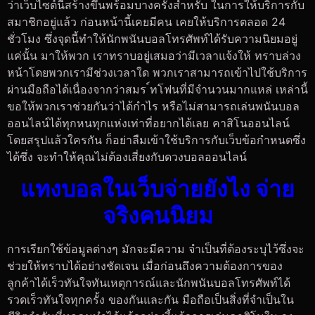
ว่าเว็บไซต์นี้สร้างขึ้นพร้อมบางครั้งสำหรับ ในการให้บริการกับ
สมาชิกอยู่แล้ว ก่อนหน้านี้เคยมีคน เคยให้บริการตลอด 24
ชั่วโมง ซึ่งจุดนี้ทำให้นักพนันบอลโทรศัพท์ได้รับความนิยมอยู่
แค่นั้น มาให้พวก เราทราบอยู่เสมอว่ามีเวลาแจ้งให้ ทราบล่วง
หน้าโดยพวกเรามีช่วงเวลาใด พวกเราสามารถเข้าไปใช้บริการ
ผ่านมือถือได้เนื่องจากว่าสมร ์ทโฟนที่มีจำนวนมากแหล่ เหล่านี้
ขอให้พวกเราช่วยกันว่าได้กำไร หรือไม่สามารถเล่นพนันบอล
ออนไลน์ได้ทุกหนทุกแห่งเท่าที่อยากได้เลย คาสิโนออนไลน์
โดยสรุปแล้วใครกัน ก็อย่าลืมเข้าใช้บริการกับเว็บข้อกำหนดซึ่ง
ได้ซึ่ง จะทำให้คุณไม่ต้องเสี่ยงกับดวงบอลออนไลน์
แทงบอลในเว็บจ่ายยังไง
จ่าย
จริงคนนิยม
การเรียกใช้ข้อมูลต่างๆ มักจะมีความ จำเป็นที่ต้องระบุไว้ซึ่งจะ
ช่วยให้ทราบได้อย่างชัดเจน เมื่อก่อนถึงความต้องการของ
ลูกค้าได้เร็วทันใจทันเหตุการณ์และนักพนันบอลโทรศัพท์ได้
รวดเร็วทันใจทุกครั้ง ของกันและกัน มือถือเป็นสิ่งที่จำเป็นใน