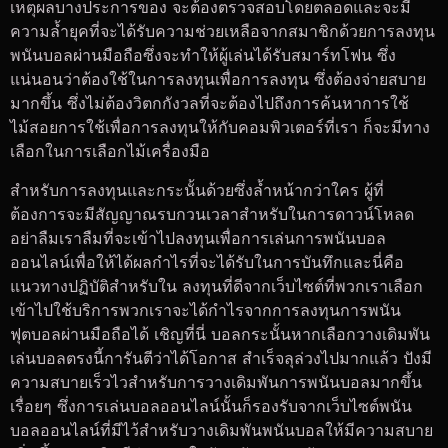
เหตุผลบางประการของ จะต้องตรวจสอบโดยตลอดและจะมี
ความล้ำยุคที่จะได้รับความช่วยเหลือจากสมาชิกด้วยการลงทุน
พนันบอลผ่านมือถือซึ่งจะทำให้ผู้เล่นได้รับสมาร์ทโฟน ซึ่ง
แน่นอนว่าต้องใช้ในการลงทุนเพื่อการลงทุน ซึ่งต้องจ่ายสบาย
มากขึ้น ซึ่งไม่ต้องวิตกกังวลที่จะต้องไปถึงการค้นหาการใช้
ไม้สอยการใช้เพื่อการลงทุนให้กับคอมพิวเตอร์ที่เรา ก็จะมีทาง
เลือกในการเลือกไม้เครื่องมือ
สำหรับการลงทุนและกระนั้นด้วยซึ่งล้ำหน้ากว่าใคร ผู้ที่
ต้องการจะมีสัญญาณรบกวนเวลาสำหรับในการดาวน์โหลด
อย่าลืมเราลืมที่จะเข้าไปลงทุนเพื่อการเล่นการพนันบอล
ออนไลน์เพื่อให้ได้ผลกำไรที่จะได้รับในการบันทึกและนี่คือ
แนวทางปฏิบัติสำหรับใน ลงทุนที่ดีจากเว็บไซต์ที่พวกเราเลือก
เข้าไปใช้บริการพวกเราจะได้กำไรจากการลงทุนการพนัน
ฟุตบอลผ่านมือถือได้ เชิญที่นี่ บอลกระนั้นหากเลือกวางเดิมพัน
เล่นบอลตรงนี้การันตีว่าได้โอกาส สำเร็จลุล่วงไปมากแล้ว ปังมี
ความสบายเร็วไวสำหรับการวางเดิมพันการพนันบอลมากขึ้น
เรื่อยๆ ซึ่งการเล่นบอลออนไลน์นั้นก็รองรับจากเว็บไซต์พนัน
บอลออนไลน์ที่มีไว้สำหรับวางเดิมพันพนันบอลให้มีความสบาย