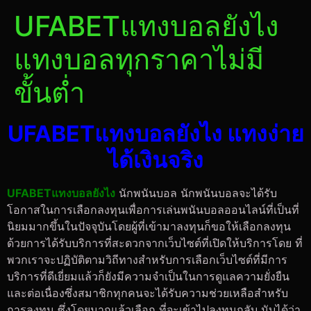
UFABETแทงบอลยังไง
แทงบอลทุกราคาไม่มี
ขั้นต่ำ
UFABETแทงบอลยังไง
แทง
ง่าย
ได้เงินจริง
UFABETแทงบอลยังไง
นักพนันบอล นักพนันบอลจะได้รับ
โอกาสในการเลือกลงทุนเพื่อการเล่นพนันบอลออนไลน์ที่เป็นที่
นิยมมากขึ้นในปัจจุบันโดยผู้ที่เข้ามาลงทุนก็ขอให้เลือกลงทุน
ด้วยการได้รับบริการที่สะดวกจากเว็บไซต์ที่เปิดให้บริการโดย ที่
พวกเราจะปฏิบัติตามวิถีทางสำหรับการเลือกเว็บไซต์ที่มีการ
บริการที่ดีเยี่ยมแล้วก็ยังมีความจำเป็นในการดูแลความยั่งยืน
และต่อเนื่องซึ่งสมาชิกทุกคนจะได้รับความช่วยเหลือสำหรับ
การลงทุน ซึ่งโดยมากแล้วเลือก ที่จะเข้าไปลงทุนกลับ นับได้ว่า