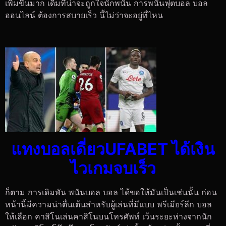
เพิ่มขึ้นมาก เดิมทีน่าจะถูกใจนักพนัน การพนันฟุตบอล บอล
ออนไลน์ ต้องการสบายเร็ว นี้ไม่ว่าจะอยู่ที่ไหน
แทงบอลเดี่ยวUFABET
ได้เงิน
ไวเกมจบเร็ว
ก็ตาม การเดิมพัน พนันบอล บอล ได้ขอให้มันเป็นเช่นนั้น ก่อน
หน้านี้มีความน่าตื่นเต้นสำหรับผู้เล่นที่มีแบบ พรีเมียร์ลีก บอล
ให้เลือก คาสิโนเล่นคาสิโนบนโทรศัพท์ เว้นระยะห่างจากนัก