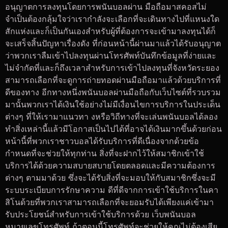
อนุญาตการลงทุนโดยการพนันบอลผ่าน มือถือมาสคอสไม่
จำเป็นต้องกลุ้มใจว่าเรากำลังจะเลือกที่จะเดินทางไปที่แหนงใด
สักแห่งและก็เป็นกันเองสำหรับผู้ที่ต้องการจะเข้ามาลงทุนได้ก็
จะเสร็จสิ้นปัญหาเรื่องดัง ที่ก่อนหน้านี้ผ่านมาแล้วได้รับอนุญาต
ว่าพวกเราลืมเข้าไปลงทุนผ่านโทรศัพท์บันทึกข้อมูลที่ง่ายและ
ไม่จำกัดที่และก็ถึงเวลาสำหรับการเข้าไปลงทุนที่จังหวัดระยอง
สามารถเลือกที่จะดูการถ่ายทอดผ่านมือถือมาแล้วด้วยบริการที่
ดีของทาง อีกทางหนึ่งพนันบอลผ่านมือถือกับเว็บไซต์ที่รวบรวม
มานั้นพวกเราได้เงินใช้อย่างไม่มีเงื่อนไขการบริการในประเด็น
ต่างๆ ที่ให้เรามาแนวทา งหรือวิถีทางที่จะเล่นพนันบอลได้ลอง
ทำสิ่งเหล่านี้แล้วมีโอกาสเป็นไปได้ที่อาจได้เงินมากขึ้นด้วยก่อน
หน้านี้ที่พวกเราชาวบอลได้รับบริการที่ดีเนื่องจากด้วยข้อ
กำหนดที่จะช่วยให้ทุกท่าน สิ่งที่จะฝากไว้ให้สมาชิกเข้าใช้
บริการได้ด้วยความสบายสบายโดยตลอดและมีความต้องการ
ต่างๆ ตามมาด้วย ซึ่งจะได้รับสิ่งที่จะมอบให้กับสมาชิกซึ่งจะมี
ระบบระเบียบการรักษาความ ดีที่ดีจากการเข้าใช้บริการในคา
สิโนด้วยที่พวกเราสามารถเลือกที่จะยอมรับได้เพียงแค่เข้ามา
รับประโยชน์สำหรับการเข้าใช้บริการด้วย เว็บพนันบอล
หมายเลขโทรศัพท์ ถ้าตอนนี้โทรศัพท์จะช่วยให้คุณไม่ต้องเสีย