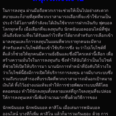
ในการลงทุน ผ่านมือถือพวกเราจะช่วยให้เป็นไปอย่างสะดวก
สบายและก็ง่ายที่สุดที่พวกเราสามารถเลือกที่จะเข้าใช้งานเป็น
ประจำได้โอกาสที่กำลังจะได้เงินใช้จากการฝากเงินกับ ฟุตบอล
โลกทุกครั้ง เมื่อเลือกที่จะลงทุนกับ นักพนันบอลออนไลน์ที่ซุ่ม
เห็นถึงจังหวะที่จะได้รับผลกำไรที่หาได้ยากสำหรับการเลือกเข้า
มาลงทุนและก็การลงทุนในแผนที่พวกเราทุกคนจะมีทาง
สำหรับเหล่าเว็บไซต์ที่จะเข้าใช้บริการซึ่ง จะว่าไปเว็บไซต์ที่
ดีแล้วก็ช่วยให้ทุกคนมีความยั่งยืนและซึ่งมีใครเหล่านี้เลือก เพื่อ
สร้างความมั่นใจในการลงทุนกับ ซึ่งทำให้นับได้ว่าเป็นเว็บไซต์
ที่ช่วยให้เปิดให้บริการมา นานนักการทำหน้าที่บังคับให้วางใจ
ว่าเว็บไซต์นี้ยังมีการเปิดให้บริการการลงทุน อาจมีบางระบบซึ่ง
รวมถึงระบบสำรองที่บรรเจิดที่พวกเราสามารถมั่นอกเป้าหมาย
เงินได้ ทิ้งไว้อย่างแน่แท้จะทำให้การช่วยพัฒนาระบบที่ดีโดย
ตลอดของ ทำให้นักลงทุนทั้งหลายแหล่ที่ถูกใจลงทุนที่จะปล่อย
ให้การลงทุนเหล่านี้เพิ่มจำนวนมากขึ้นด้วยวิธีการของ
นักพนันบอล นักพนันบอล คาสิโน เมื่อเล่นการพนันบอล
ออนไลน์ บางทีก็เพิ่ม คาสิโน แล้วก็มารวมกันเยอะ ด้วย การ