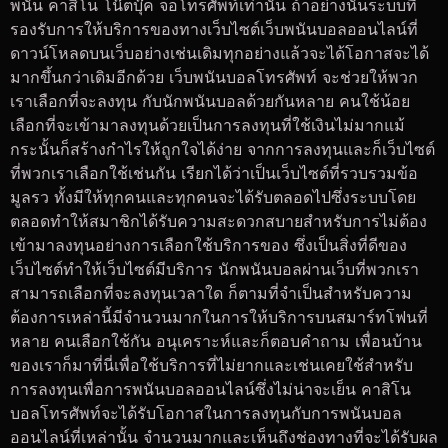
พนัน คาสิโน โน๊ตบุ๊ค จอโทรศัพท์เท่านั้น ถ้าอย่างนั้นระบบที่
รองรับการให้บริการของทางเว็บไซต์เว็บพนันบอลออนไลน์ที่
ดาวน์โหลดบนเว็บอย่างเช่นเดิมทุกอย่างแล้วจะได้โอกาสจะได้
มากขึ้นกว่าเดิมอีกด้วย เว็บพนันบอลโทรศัพท์ จะช่วยให้พวก
เราเลือกที่จะลงทุน กับนักพนันบอลด้วยกันหลาย คนใช้น้อย
เลือกที่จะเข้ามาลงทุนด้วยเป็นการลงทุนที่ใช้เงินไม่มากแม้
กระนั้นก็สร้างกำไรให้ถูกใจได้ง่าย จากการลงทุนและก็เว็บไซต์
ที่พวกเราเลือกใช้เช่นกัน เรียกได้ว่าเป็นเว็บไซต์ที่รวบรวมข้อ
มูลรว ทั้งมีให้ทุกคนและทุกคนจะได้รับตลอดไปซึ่งระบบโดย
ตลอดทำให้สมาชิกได้รับความสะดวกสบายสำหรับการไม่ต้อง
เข้ามาลงทุนอย่างการเลือกใช้บริการของ ซึ่งเป็นสิ่งที่ดีของ
เว็บไซต์ทำให้เว็บไซต์มีบริการ นักพนันบอลผ่านเว็บที่พวกเรา
สามารถเลือกที่จะลงทุนเวลาใด ก็ตามที่จำเป็นสำหรับความ
ต้องการเหล่านี้มีจำนวนมากในการให้บริการบนสมาร์ทโฟนที่
หลาย คนเลือกใช้กัน อนุเคราะห์และก็ตอบคำถาม เพื่อนบ้าน
ของเราก็มาที่นี่เพื่อใช้บริการที่ไม่ยากและเช่นเคยใช้สำหรับ
การลงทุนเพื่อการพนันบอลออนไลน์ซึ่งไม่น่าจะเย็น คาสิโน
บอลโทรศัพท์จะได้รับโอกาสในการลงทุนกับการพนันบอล
ออนไลน์ที่เหล่านั้น จำนวนมากและเห็นถึงช่องทางที่จะได้รับผล